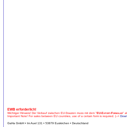
EWB erforderlich!
Wichtiger Hinweis! Der Verkauf zwischen EU-Staaten muss mit dem "
EU-Export-Formular
" a
Important Note! For sales between EU countries, use of a certain form is required. (-->
Down
GaHa GmbH • Im Auel 131 • 53879 Euskirchen • Deutschland