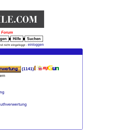
|
Forum
igen
Hilfe
Suchen
█
█
einloggen
nd nicht eingeloggt -
(1141)
tern
ung
guthverwertung