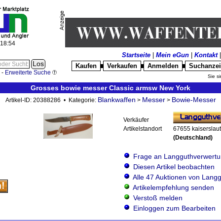
:18:55
Startseite
|
Mein eGun
|
Kontakt
Kaufen
Verkaufen
Anmelden
Suchanze
█
█
█
-
Erweiterte Suche
Sie si
Grosses bowie messer Classic armsw New York
Blankwaffen
Messer
Bowie-Messer
Artikel-ID: 20388286 • Kategorie:
>
>
Verkäufer
Artikelstandort
67655 kaiserslau
(Deutschland)
Frage an Langguthverwert
Diesen Artikel beobachten
Alle 47 Auktionen von Lang
Artikelempfehlung senden
Verstoß melden
Einloggen zum Bearbeiten