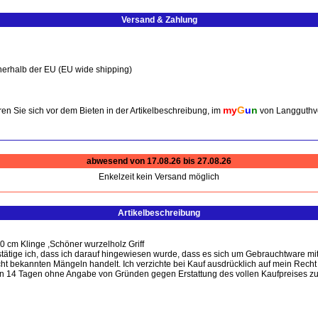
Versand & Zahlung
nerhalb der EU (EU wide shipping)
my
G
u
n
en Sie sich vor dem Bieten in der Artikelbeschreibung, im
von Langguthv
abwesend von 17.08.26 bis 27.08.26
Enkelzeit kein Versand möglich
Artikelbeschreibung
 cm Klinge ,Schöner wurzelholz Griff
ätige ich, dass ich darauf hingewiesen wurde, dass es sich um Gebrauchtware mi
cht bekannten Mängeln handelt. Ich verzichte bei Kauf ausdrücklich auf mein Rec
on 14 Tagen ohne Angabe von Gründen gegen Erstattung des vollen Kaufpreises z