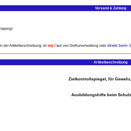
Versand & Zahlung
hipping)
my
G
u
n
direkt beim 
in der Artikelbeschreibung, im
von DieKurverwaltung oder
Artikelbeschreibung
Zielkontrollspiegel, für Gewehr
Ausbildungshilfe beim Schul