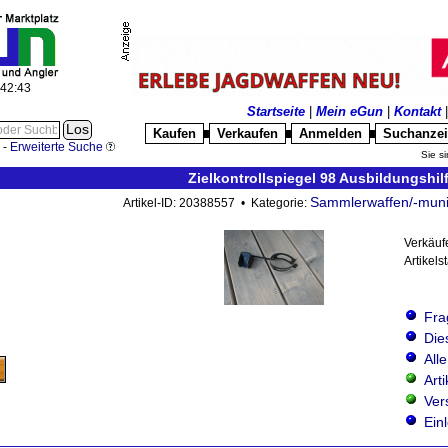
:42:45
Startseite
|
Mein eGun
|
Kontakt
Kaufen
Verkaufen
Anmelden
Suchanze
█
█
█
-
Erweiterte Suche
Sie si
Zielkontrollspiegel 98 Ausbildungshi
Sammlerwaffen/-muni
Artikel-ID: 20388557 • Kategorie:
Verkäuf
Artikels
Fra
Die
All
Art
Ver
Ein