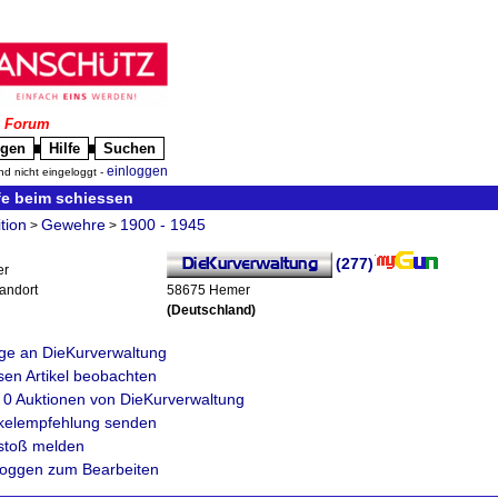
|
Forum
igen
Hilfe
Suchen
█
█
einloggen
nd nicht eingeloggt -
lfe beim schiessen
tion
Gewehre
1900 - 1945
>
>
(277)
er
tandort
58675 Hemer
(Deutschland)
ge an DieKurverwaltung
sen Artikel beobachten
e 0 Auktionen von DieKurverwaltung
ikelempfehlung senden
stoß melden
loggen zum Bearbeiten