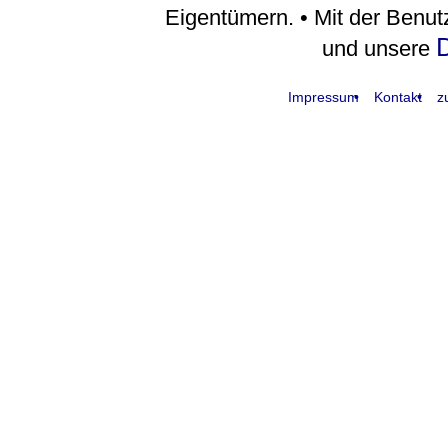
Eigentümern. • Mit der Benu
D
und unsere
Impressum
Kontakt
z
request time: 0.003751 sec - runtime: 0.124151 sec