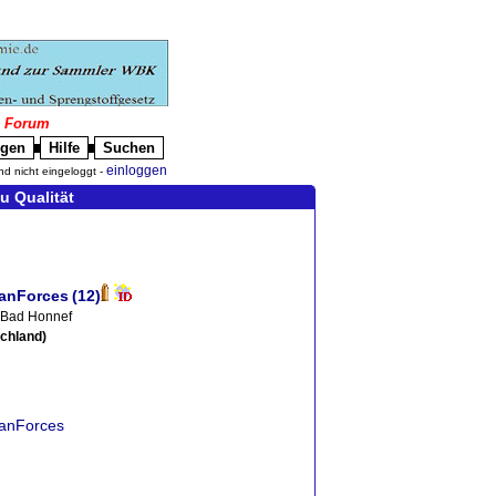
|
Forum
igen
Hilfe
Suchen
█
█
einloggen
nd nicht eingeloggt -
u Qualität
anForces
(12)
 Bad Honnef
chland)
manForces