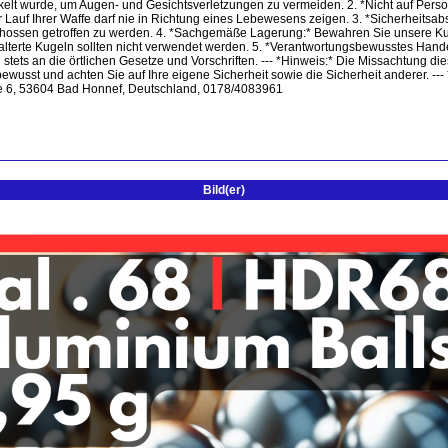
twickelt wurde, um Augen- und Gesichtsverletzungen zu vermeiden. 2. *Nicht auf Pe
Lauf Ihrer Waffe darf nie in Richtung eines Lebewesens zeigen. 3. *Sicherheitsabs
schossen getroffen zu werden. 4. *Sachgemäße Lagerung:* Bewahren Sie unsere Ku
alterte Kugeln sollten nicht verwendet werden. 5. *Verantwortungsbewusstes Hand
stets an die örtlichen Gesetze und Vorschriften. --- *Hinweis:* Die Missachtung d
wusst und achten Sie auf Ihre eigene Sicherheit sowie die Sicherheit anderer. --- *
aße 6, 53604 Bad Honnef, Deutschland, 0178/4083961
Bild(er)