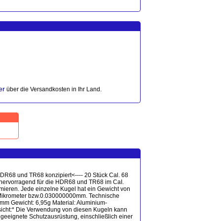
er
über die Versandkosten in Ihr Land.
 HDR68 und TR68 konzipiert<---- 20 Stück Cal. 68
 hervorragend für die HDR68 und TR68 im CaI.
mieren. Jede einzelne Kugel hat ein Gewicht von
0 Mikrometer bzw.0.030000000mm. Technische
0mm Gewicht: 6,95g Material: Aluminium-
rsicht:* Die Verwendung von diesen Kugeln kann
 geeignete Schutzausrüstung, einschließlich einer