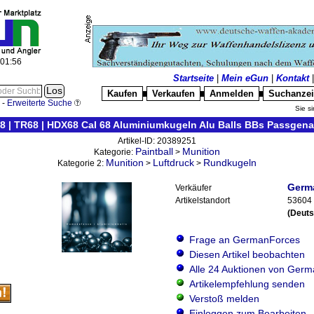
:01:57
Startseite
|
Mein eGun
|
Kontakt
Kaufen
Verkaufen
Anmelden
Suchanze
█
█
█
-
Erweiterte Suche
Sie si
 | TR68 | HDX68 CaI 68 Aluminiumkugeln Alu Balls BBs Passgena
Artikel-ID: 20389251
Paintball
Munition
Kategorie:
>
Munition
Luftdruck
Rundkugeln
Kategorie 2:
>
>
Germ
Verkäufer
Artikelstandort
53604
(Deuts
Frage an GermanForces
Diesen Artikel beobachten
Alle 24 Auktionen von Ger
Artikelempfehlung senden
Verstoß melden
Einloggen zum Bearbeiten