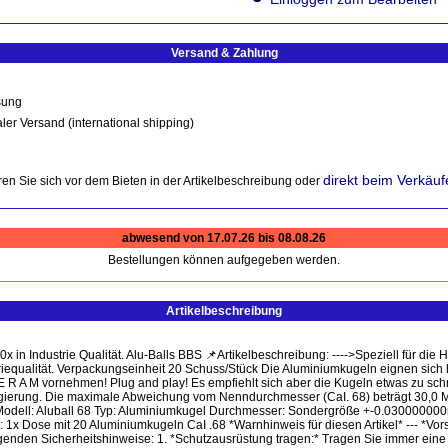
Versand & Zahlung
sung
ler Versand (international shipping)
direkt beim Verkäuf
en Sie sich vor dem Bieten in der Artikelbeschreibung oder
abwesend von 17.07.26 bis 08.08.26
Bestellungen können aufgegeben werden.
Artikelbeschreibung
in Industrie Qualität. Alu-Balls BBS 📌Artikelbeschreibung: ---->Speziell für die
riequalität. Verpackungseinheit 20 Schuss/Stück Die Aluminiumkugeln eignen sich
E R A M vornehmen! Plug and play! Es empfiehlt sich aber die Kugeln etwas zu sch
Legierung. Die maximale Abweichung vom Nenndurchmesser (CaI. 68) beträgt 30,
t Modell: Aluball 68 Typ: Aluminiumkugel Durchmesser: Sondergröße +-0.03000000
 1x Dose mit 20 Aluminiumkugeln CaI .68 *Warnhinweis für diesen Artikel* --- *Vo
olgenden Sicherheitshinweise: 1. *Schutzausrüstung tragen:* Tragen Sie immer eine