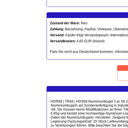
Zustand der Ware:
Neu
Zahlung:
Barzahlung, PayPal, Vorkasse, Überwei
Versand:
Käufer trägt Versandspesen, Internationa
Versandkosten:
4,65 EUR (Inland)
Falls Sie nicht aus Deutschland kommen, informier
HDR68 | TR68 | HDX68 Aluminiumkugel CaI. 68 20x 
Aluminiumkugeln als Sonderanfertigung in Indust
.68. Sie müssen keine Modifikationen an Ihren T4
6,95g und besitzt eine hochwertige Aluminium-
Daten der Aluminiumkugeln: Hersteller: Zeitgeis
Legierung Packungsinhalt: 20 Stück Lieferumfang:
zu Verletzungen führen. Bitte beachten Sie die f