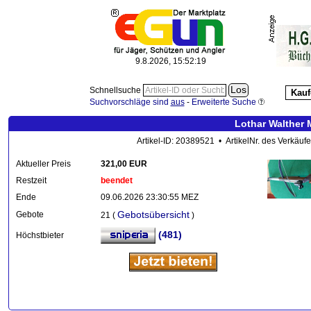
9.8.2026, 15:52:20
Schnellsuche
Kauf
Suchvorschläge sind
aus
-
Erweiterte Suche
Lothar Walther 
Artikel-ID: 20389521 • ArtikelNr. des Verkäu
Aktueller Preis
321,00 EUR
Restzeit
beendet
Ende
09.06.2026 23:30:55 MEZ
Gebotsübersicht
Gebote
21 (
)
(481)
Höchstbieter