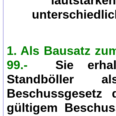
lautstarken
unterschiedli
1. Als Bausatz zum 
99.-
Sie erhalt
Standböller 
Beschussgesetz d
gültigem Beschus