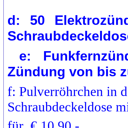
d: 50 Elektrozün
Schraubdeckeldos
e: Funkfernzün
Zündung von bis zu
f: Pulverröhrchen in d
Schraubdeckeldose mi
für € 10,90.-