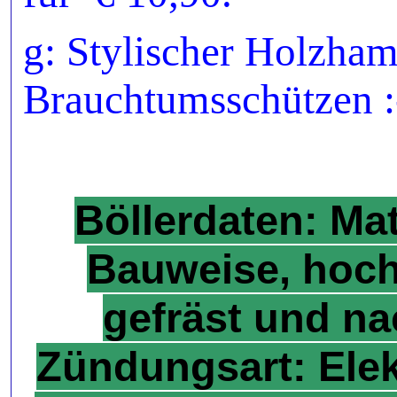
g: Stylischer Holzham
Brauchtumsschützen :
Böllerdaten: Mat
Bauweise, hoch
gefräst und na
Zündungsart: Ele