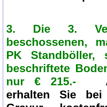
3. Die 3. Ver
beschossenen, ma
PK Standböller, 
beschriftete Bode
nur € 215.-
Als 
erhalten Sie be