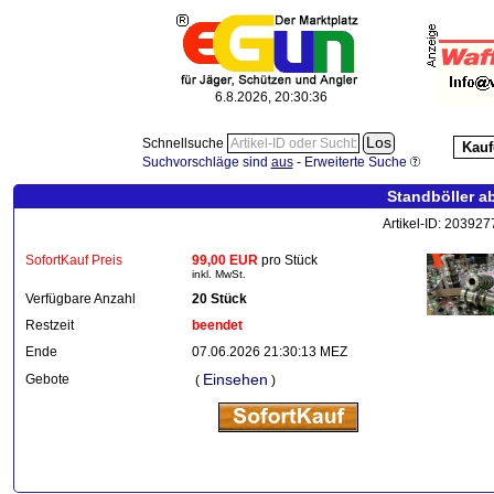
6.8.2026, 20:30:37
Schnellsuche
Kauf
Suchvorschläge sind
aus
-
Erweiterte Suche
Standböller a
Artikel-ID: 20392
SofortKauf Preis
99,00 EUR
pro Stück
inkl. MwSt.
Verfügbare Anzahl
20 Stück
Restzeit
beendet
Ende
07.06.2026 21:30:13 MEZ
Einsehen
Gebote
(
)