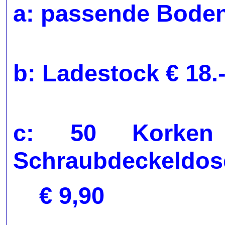
a: passende Boden
b: Ladestock € 18
c: 50 Korken 
Schraubdeckeldos
€ 9,90