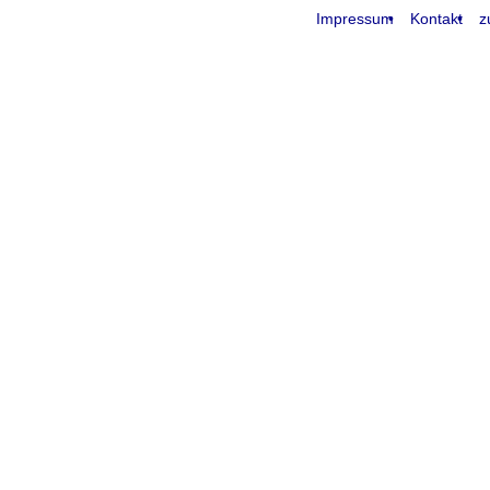
Impressum
Kontakt
z
request time: 0.004842 sec - runtime: 0.040118 sec