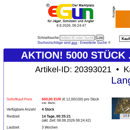
8.8.2026, 06:24:47
Schnellsuche
Kauf
Suchvorschläge sind
aus
-
Erweiterte Suche
AKTION! 5000 STÜCK 
Artikel-ID: 20393021 • K
Lan
SofortKauf Preis
600,00 EUR
(€ 12,00/100) pro Stück
inkl. MwSt.
Verfügbare Anzahl
4 Stück
Restzeit
14 Tage, 00:35:21
(akt. Zeit: 08.08.2026 08:24:42)
Laufzeit
3 Wochen