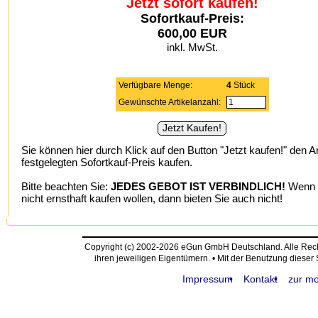
Jetzt sofort kaufen!
Sofortkauf-Preis:
600,00 EUR
inkl. MwSt.
Verfügbare Menge:
4
Stück
Gewünschte Artikelanzahl:
Sie können hier durch Klick auf den Button "Jetzt kaufen!" den A
festgelegten Sofortkauf-Preis kaufen.
Bitte beachten Sie:
JEDES GEBOT IST VERBINDLICH!
Wenn S
nicht ernsthaft kaufen wollen, dann bieten Sie auch nicht!
Copyright (c) 2002-2026 eGun GmbH Deutschland. Alle Re
ihren jeweiligen Eigentümern. • Mit der Benutzung dieser
Impressum
Kontakt
zur mo
request time: 0.005104 sec - runtime: 0.032876 sec