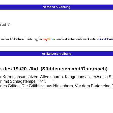
Versand & Zahlung
hipping)
my
G
u
n
direkt be
 in der Artikelbeschreibung, im
von WaffenhandelZwack oder
Artikelbeschreibung
des 19./20. Jhd. (Süddeutschland/Österreich)
r Korrosionsansätzen, Altersspuren. Klingenansatz terzseitig 
l mit Schlagstempel "74".
es Griffes. Die Griffhilze aus Hirschhorn. Vor dem Parier eine 