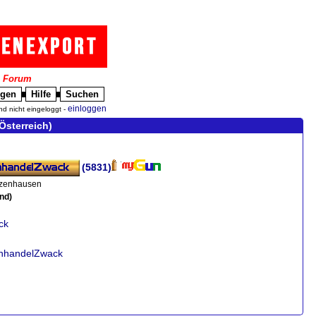
|
Forum
igen
Hilfe
Suchen
█
█
einloggen
nd nicht eingeloggt -
Österreich)
(5831)
zenhausen
nd)
ck
enhandelZwack