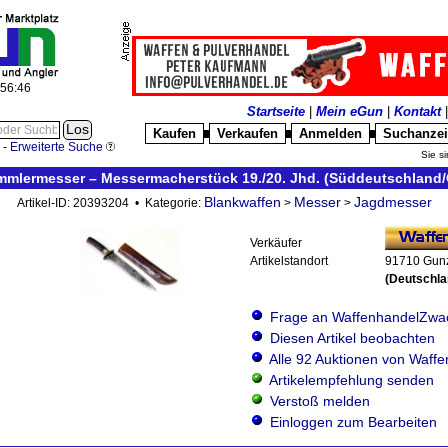
:56:47
Startseite
|
Mein eGun
|
Kontakt
Kaufen
Verkaufen
Anmelden
Suchanze
█
█
█
-
Erweiterte Suche
Sie si
mmlermesser – Messermacherstück 19./20. Jhd. (Süddeutschland/
Blankwaffen
Messer
Jagdmesser
Artikel-ID: 20393204 • Kategorie:
>
>
Verkäufer
Artikelstandort
91710 Gun
(Deutschla
Frage an WaffenhandelZwa
Diesen Artikel beobachten
Alle 92 Auktionen von Waff
Artikelempfehlung senden
Verstoß melden
Einloggen zum Bearbeiten