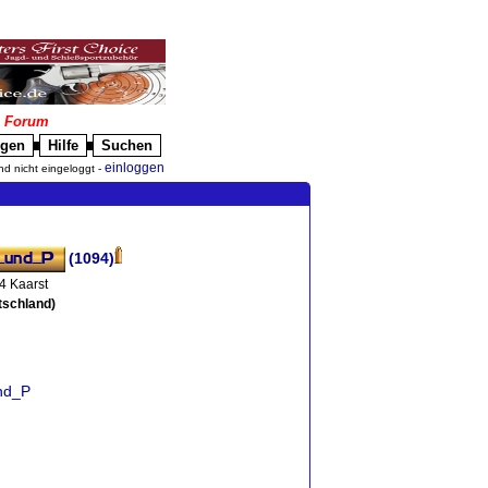
|
Forum
igen
Hilfe
Suchen
█
█
einloggen
nd nicht eingeloggt -
(1094)
4 Kaarst
tschland)
und_P