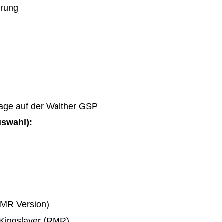
hrung
age auf der Walther GSP
uswahl):
RMR Version)
 Kingslayer (RMR)