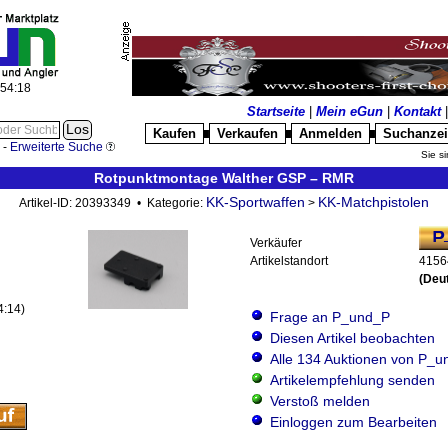
:54:19
Startseite
|
Mein eGun
|
Kontakt
Kaufen
Verkaufen
Anmelden
Suchanze
█
█
█
-
Erweiterte Suche
Sie si
Rotpunktmontage Walther GSP – RMR
KK-Sportwaffen
KK-Matchpistolen
Artikel-ID: 20393349 • Kategorie:
>
Verkäufer
Artikelstandort
4156
(Deu
4:14)
Frage an P_und_P
Diesen Artikel beobachten
Alle 134 Auktionen von P_
Artikelempfehlung senden
Verstoß melden
Einloggen zum Bearbeiten