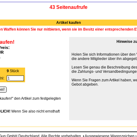
43 Seitenaufrufe
Artikel kaufen
en Waffen können Sie nur mitbieten, wenn sie im Besitz einer entsprechenden
kaufen!
Hinweise zu
reis:
UR
Holen Sie sich Informationen über den
.
die andere Mitglieder über ihn abgege
Lesen Sie genau die Beschreibung des
9
Stück
die Zahlungs- und Versandbedingunge
hl:
Wenn Sie Fragen zum Artikel haben, we
Gebot abgeben.
 kaufen!" den Artikel zum festgelegten
LICH!
Wenn Sie also nicht ernsthaft
eGun GmbH Deutschland. Alle Rechte vorbehalten. • Ausgewiesene Warenzeiche