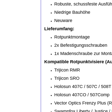
Robuste, schussfeste Ausfü
Niedrige Bauhöhe
Neuware
Lieferumfang:
Rotpunktmontage
2x Befestigungsschrauben
1x Madenschraube zur Mont
Kompatible Rotpunktvisiere (A
Trijicon RMR
Trijicon SRO
Holosun 407C / 507C / 508T
Holosun 407CO / 507Comp
Vector Optics Frenzy Plus (
Swampfox Liberty / Justice /