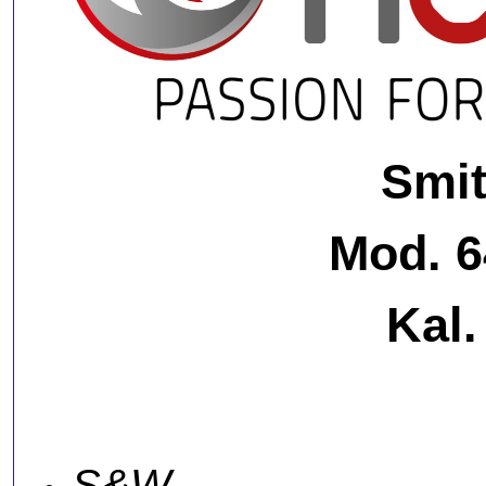
Smi
Mod. 
Kal.
S&W