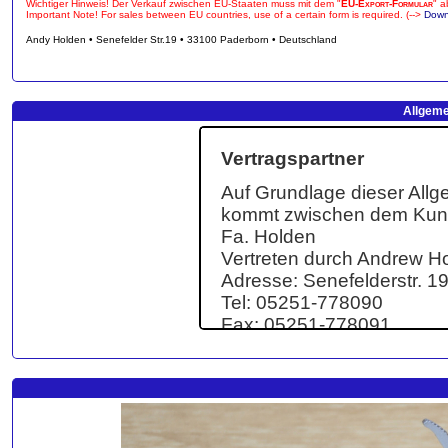
Wichtiger Hinweis! Der Verkauf zwischen EU-Staaten muss mit dem "
EU-Export-Formular
" a
Important Note! For sales between EU countries, use of a certain form is required. (-->
Down
Andy Holden • Senefelder Str.19 • 33100 Paderborn • Deutschland
Allgeme