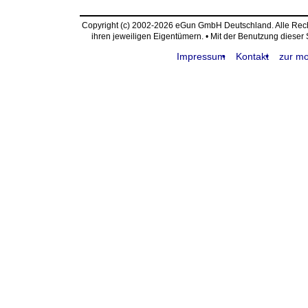
Copyright (c) 2002-2026 eGun GmbH Deutschland. Alle Re
ihren jeweiligen Eigentümern. • Mit der Benutzung dieser
Impressum
Kontakt
zur mo
request time: 0.004401 sec - runtime: 0.002155 sec