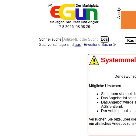
7.8.2026, 08:58:26
Schnellsuche
Kauf
Suchvorschläge sind
aus
-
Erweiterte Suche
Systemme
Der gewünscht
Mögliche Ursachen:
Sie haben sich bei de
Das Angebot ist seit
Das Angebot wurde a
AGB entfernt.
Der Anbieter hat sei
Versuchen Sie bitte, über di
ein ähnliches Angebot zu fin