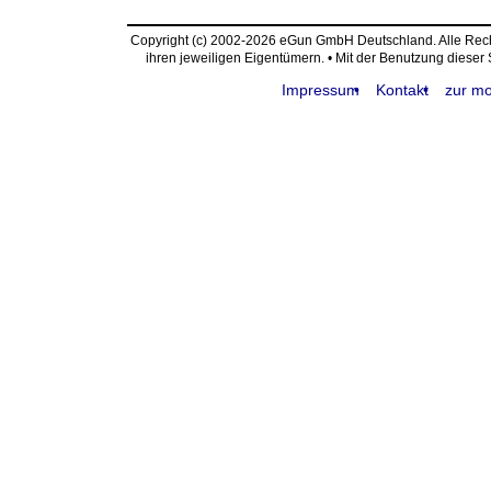
Copyright (c) 2002-2026 eGun GmbH Deutschland. Alle Re
ihren jeweiligen Eigentümern. • Mit der Benutzung dieser
Impressum
Kontakt
zur mo
request time: 0.004454 sec - runtime: 0.018102 sec