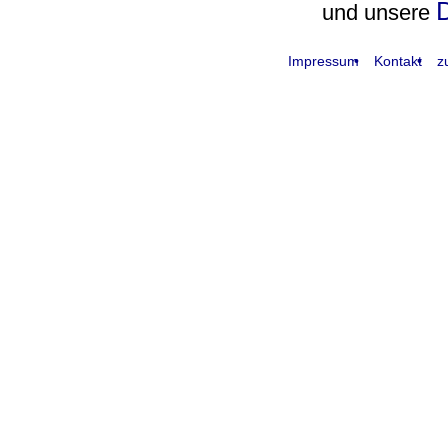
D
und unsere
Impressum
Kontakt
z
request time: 0.004343 sec - runtime: 0.036687 sec