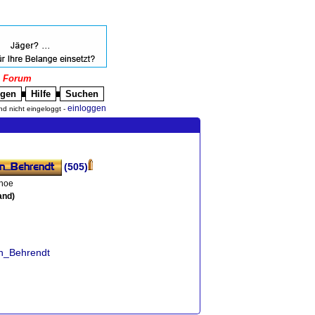
|
Forum
igen
Hilfe
Suchen
█
█
einloggen
nd nicht eingeloggt -
(505)
ehoe
and)
en_Behrendt