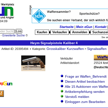
:04:11
Startseite
|
Mein eGun
|
Kontakt
Kaufen
Verkaufen
Anmelden
Suchanze
█
█
█
-
Erweiterte Suche
Sie si
Heym Signalpistole Kaliber 4
Grosskaliber Kurzwaffen
Signalwaffen
Artikel-ID: 20395494 • Kategorie:
>
Verkäufer
Artikelstandort
25524 Itz
(Deutschl
Frage an Waffen_Behrendt
Diesen Artikel beobachten
Alle 15 Auktionen von Waff
Artikelempfehlung senden
Verstoß melden
Einloggen zum Bearbeiten