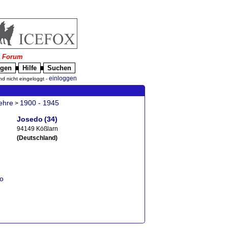
|
Forum
igen
Hilfe
Suchen
█
█
einloggen
nd nicht eingeloggt -
ehre
1900 - 1945
>
Josedo
(34)
94149 Kößlarn
(Deutschland)
do