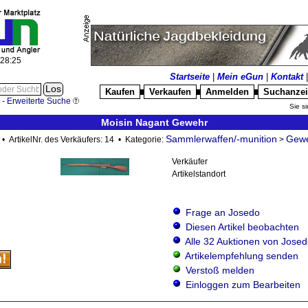
:28:25
Startseite
|
Mein eGun
|
Kontakt
Kaufen
Verkaufen
Anmelden
Suchanze
█
█
█
-
Erweiterte Suche
Sie si
Moisin Nagant Gewehr
Sammlerwaffen/-munition
Gew
• ArtikelNr. des Verkäufers: 14 • Kategorie:
>
Verkäufer
Artikelstandort
Frage an Josedo
Diesen Artikel beobachten
Alle 32 Auktionen von Jose
Artikelempfehlung senden
Verstoß melden
Einloggen zum Bearbeiten