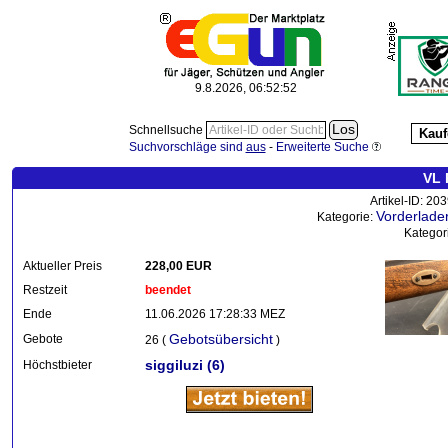
9.8.2026, 06:52:53
Schnellsuche
Kauf
Suchvorschläge sind
aus
-
Erweiterte Suche
VL 
Artikel-ID: 20
Vorderlade
Kategorie:
Kategor
Aktueller Preis
228,00 EUR
Restzeit
beendet
Ende
11.06.2026 17:28:33 MEZ
Gebotsübersicht
Gebote
26 (
)
siggiluzi
(6)
Höchstbieter