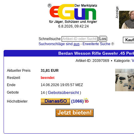
6.8.2026, 09:42:24
Schnellsuche
Kauf
Suchvorschläge sind
aus
-
Erweiterte Suche
Berdan Wesson Rifle Gewehr .45 Perk
V
Artikel-ID: 20397069 • Kategorie:
Aktueller Preis
31,81 EUR
Restzeit
beendet
Ende
14.06.2026 19:05:57 MEZ
Gebotsübersicht
Gebote
14 (
)
(1066)
Höchstbieter