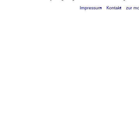
Impressum
Kontakt
zur mo
request time: 0.004619 sec - runtime: 0.045670 sec