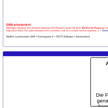
EWB erforderlich!
Wichtiger Hinweis! Der Verkauf zwischen EU-Staaten muss mit dem "
EU-Export-Formular
" a
Important Note! For sales between EU countries, use of a certain form is required. (-->
Down
Waffen Lachenmaier GbR • Entengasse 5 • 76275 Ettlingen • Deutschland