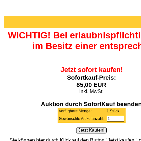
WICHTIG! Bei erlaubnispflicht
im Besitz einer entspre
Jetzt sofort kaufen!
Sofortkauf-Preis:
85,00 EUR
inkl. MwSt.
Auktion durch SofortKauf beende
Verfügbare Menge:
1
Stück
Gewünschte Artikelanzahl:
Sie können hier durch Klick auf den Button "Jetzt kaufen!" 