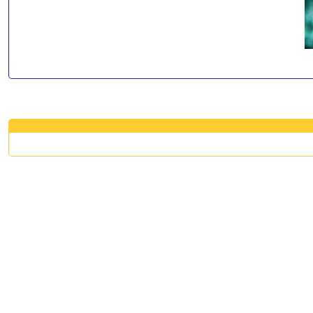
request time: 0.004271 sec - runtime: 0.027537 sec