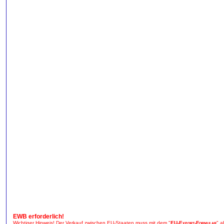
EWB erforderlich!
Wichtiger Hinweis! Der Verkauf zwischen EU-Staaten muss mit dem "
EU-Export-Formular
" a