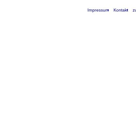
Impressum
Kontakt
z
request time: 0.004803 sec - runtime: 0.053610 sec