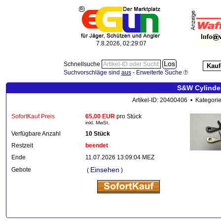
7.8.2026, 02:29:08
Schnellsuche
Kauf
Suchvorschläge sind
aus
-
Erweiterte Suche
S&W Cylinder
Artikel-ID: 20400406 • Kategori
SofortKauf Preis
65,00 EUR
pro Stück
inkl. MwSt.
Verfügbare Anzahl
10 Stück
Restzeit
beendet
Ende
11.07.2026 13:09:04 MEZ
Einsehen
Gebote
(
)