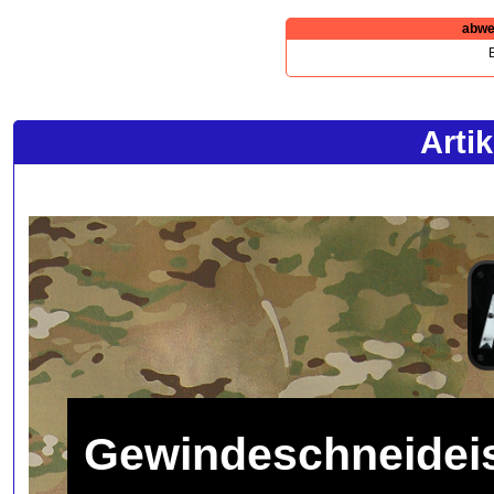
abwe
B
Arti
Gewindeschneidei