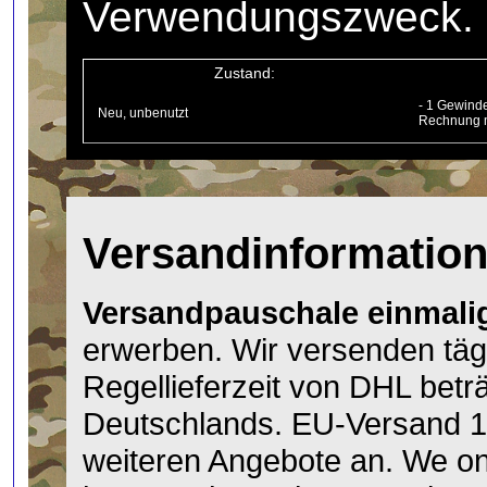
Verwendungszweck.
Zustand:
- 1 Gewind
Neu, unbenutzt
Rechnung m
Versandinformatio
Versandpauschale einmalig
erwerben. Wir versenden täg
Regellieferzeit von DHL betr
Deutschlands. EU-Versand 1
weiteren Angebote an. We onl