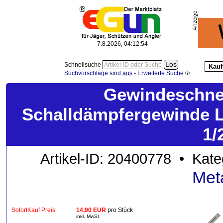
7.8.2026, 04:12:56
Schnellsuche
Kauf
Suchvorschläge sind
aus
-
Erweiterte Suche
Gewindeschne
Schalldämpfergewinde 
1/
Artikel-ID: 20400778 • Kate
Met
SofortKauf Preis
14,90 EUR
pro Stück
inkl. MwSt.