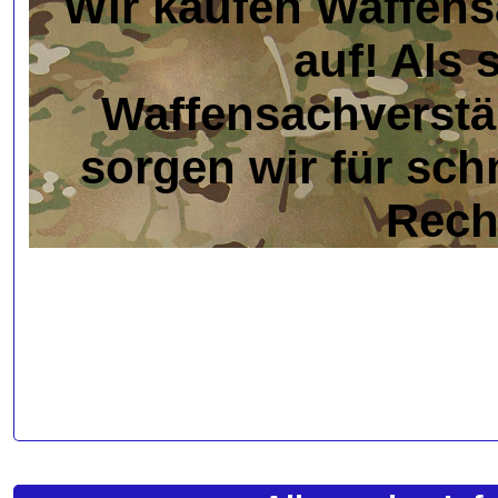
Wir kaufen Waffen
auf! Als 
Waffensachverstä
sorgen wir für sch
Rech