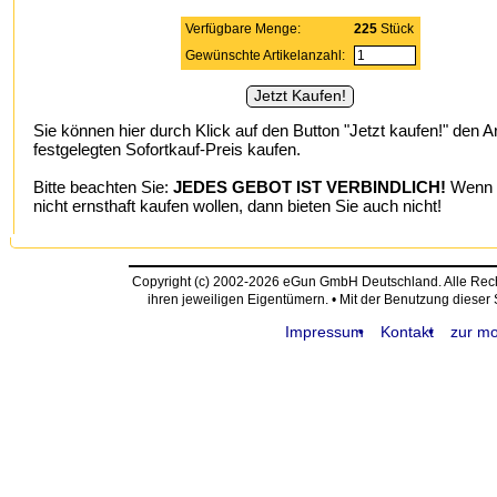
Verfügbare Menge:
225
Stück
Gewünschte Artikelanzahl:
Sie können hier durch Klick auf den Button "Jetzt kaufen!" den A
festgelegten Sofortkauf-Preis kaufen.
Bitte beachten Sie:
JEDES GEBOT IST VERBINDLICH!
Wenn S
nicht ernsthaft kaufen wollen, dann bieten Sie auch nicht!
Copyright (c) 2002-2026 eGun GmbH Deutschland. Alle Re
ihren jeweiligen Eigentümern. • Mit der Benutzung dieser
Impressum
Kontakt
zur mo
request time: 0.004348 sec - runtime: 0.044531 sec