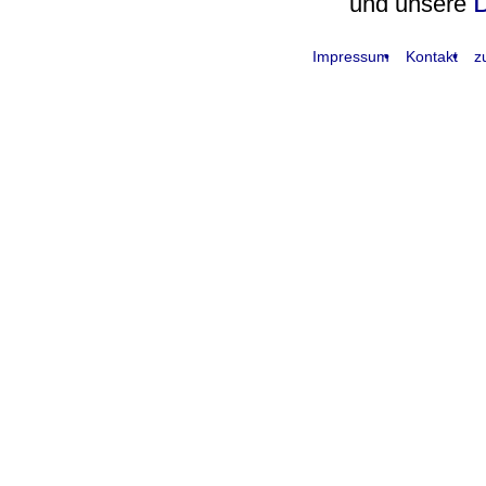
D
und unsere
Impressum
Kontakt
z
request time: 0.004445 sec - runtime: 0.043642 sec