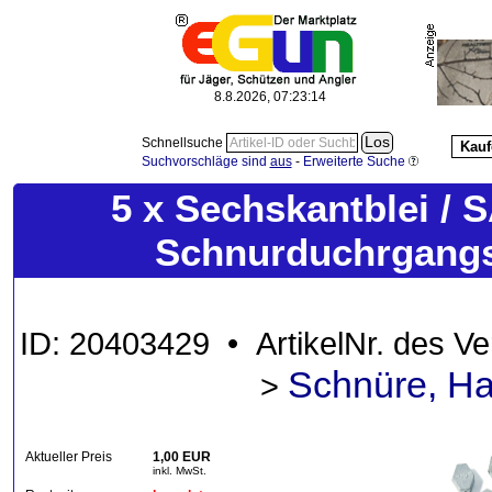
8.8.2026, 07:23:15
Schnellsuche
Kauf
Suchvorschläge sind
aus
-
Erweiterte Suche
5 x Sechskantblei / 
Schnurduchrgangsl
ID: 20403429 • ArtikelNr. des 
Schnüre, Ha
>
Aktueller Preis
1,00 EUR
inkl. MwSt.