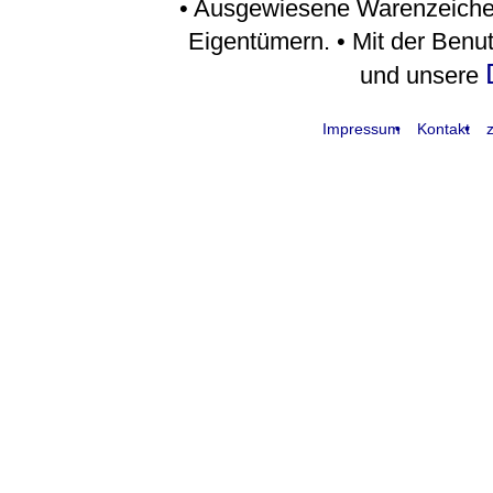
• Ausgewiesene Warenzeiche
Eigentümern. • Mit der Benu
und unsere
Impressum
Kontakt
z
request time: 0.004100 sec - runtime: 0.083223 sec