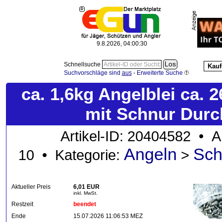
9.8.2026, 04:00:31
Schnellsuche
Kauf
Suchvorschläge sind
aus
-
Erweiterte Suche
ca. 1,6kg Angelblei ca. 
mit Schnur Durc
Artikel-ID: 20404582 • 
Angeln
Sch
10 • Kategorie:
>
Aktueller Preis
6,01 EUR
inkl. MwSt.
Restzeit
beendet
Ende
15.07.2026 11:06:53 MEZ