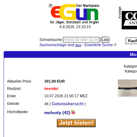
6.8.2026, 23:10:16
Schnellsuche
Kauf
Suchvorschläge sind
aus
-
Erweiterte Suche
Mos
Kategor
Kategor
Aktueller Preis
301,00 EUR
Restzeit
beendet
Ende
10.07.2026 21:00:17 MEZ
Gebotsübersicht
Gebote
46 (
)
Höchstbieter
mchudy
(42)