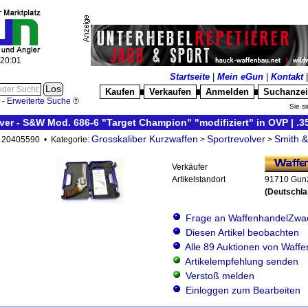
:20:02
Startseite
|
Mein eGun
|
Kontakt
Kaufen
Verkaufen
Anmelden
Suchanze
█
█
█
-
Erweiterte Suche
Sie si
ver - S&W Mod. 686-6 "Target Champion" "modifiziert" in OVP | .
Grosskaliber Kurzwaffen
Sportrevolver
Smith 
D: 20405590 • Kategorie:
>
>
Verkäufer
Artikelstandort
91710 Gun
(Deutschla
Frage an WaffenhandelZwa
Diesen Artikel beobachten
Alle 89 Auktionen von Waff
Artikelempfehlung senden
Verstoß melden
Einloggen zum Bearbeiten