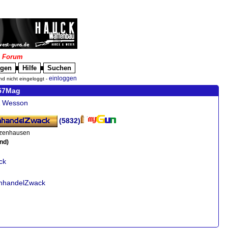
|
Forum
igen
Hilfe
Suchen
█
█
einloggen
nd nicht eingeloggt -
357Mag
& Wesson
(5832)
zenhausen
nd)
ck
enhandelZwack