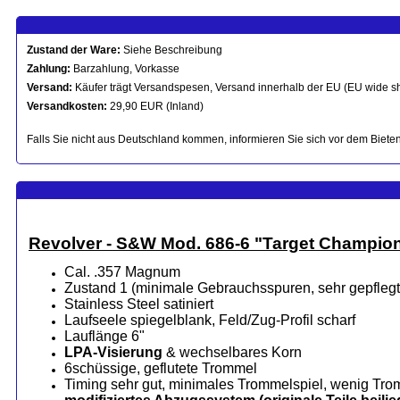
Zustand der Ware:
Siehe Beschreibung
Zahlung:
Barzahlung, Vorkasse
Versand:
Käufer trägt Versandspesen, Versand innerhalb der EU (EU wide s
Versandkosten:
29,90 EUR (Inland)
Falls Sie nicht aus Deutschland kommen, informieren Sie sich vor dem Bieten
Revolver - S&W Mod. 686-6 "Target Champio
Cal. .357 Magnum
Zustand 1 (minimale Gebrauchsspuren, sehr gepflegt
Stainless Steel satiniert
Laufseele spiegelblank, Feld/Zug-Profil scharf
Lauflänge 6"
LPA-Visierung
& wechselbares Korn
6schüssige, geflutete Trommel
Timing sehr gut, minimales Trommelspiel, wenig Tr