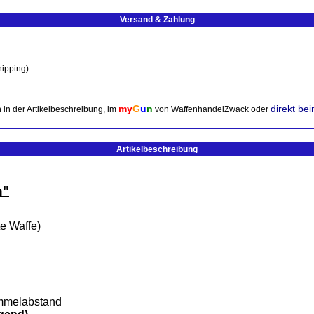
Versand & Zahlung
hipping)
my
G
u
n
direkt be
 in der Artikelbeschreibung, im
von WaffenhandelZwack oder
Artikelbeschreibung
n"
e Waffe)
ommelabstand