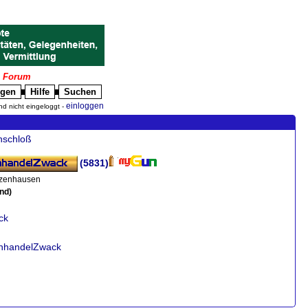
|
Forum
igen
Hilfe
Suchen
█
█
einloggen
nd nicht eingeloggt -
nschloß
(5831)
zenhausen
nd)
ck
enhandelZwack