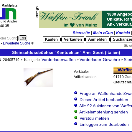
:40:36
Startseite
|
Mein eGun
|
Kontakt
Kaufen
Verkaufen
Anmelden
Suchanze
█
█
█
-
Erweiterte Suche
Sie si
Steinschlossbüchse "Kentuckian" Armi Sport (Italien)
Vorderladerwaffen
Vorderlader-Gewehre
Stei
ID: 20405719 • Kategorie:
>
>
Verkäufer
Artikelstandort
91710 Gun
(Deutschla
Frage an WaffenhandelZwa
Diesen Artikel beobachten
Alle 92 Auktionen von Waff
Artikelempfehlung senden
Verstoß melden
Einloggen zum Bearbeiten