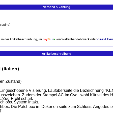
Versand & Zahlung
hipping)
my
G
u
n
direkt be
 in der Artikelbeschreibung, im
von WaffenhandelZwack oder
Artikelbeschreibung
Italien)
ten Zustand)
f. Eingeschobene Visierung. Laufoberseite die Bezeichnung "K
ichen. Zudem der Stempel AC im Oval, wohl Kürzel des Hers
/Zug-Profil scharf.
chloss. System intakt.
hbox. Die Patchbox im Dekor en suite zum Schloss. Angedeutete
7.