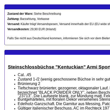
Zustand der Ware:
Siehe Beschreibung
Zahlung:
Barzahlung, Vorkasse
Versand:
Käufer trägt Versandspesen, Versand innerhalb der EU (EU wide s
Versandkosten:
29,90 EUR (Inland)
Falls Sie nicht aus Deutschland kommen, informieren Sie sich vor dem Bieten
Steinschlossbüchse "Kentuckian" Armi Sport (
Cal. .45
Zustand 1-/2 (wenig geschossene Büchse in sehr gu
Brünierung 2
Tiefschwarz brünierter, gezogener, oktagonaler Lau
bezeichnet "BLACK POWDER ONLY", neben Beschussze
"23713". Die Laufseele blank, zur Mündung matt. Feld
Buntgehärtetes, mit floralen Dekor versehenes Steins
Edelholz-Ganzschaft. Die Garnitur aus Messing, Patc
Gültiger italienischer Beschuss. AC im Rechteck 197