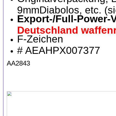
9mmDiabolos, etc. (s
Export-/Full-Power-V
Deutschland waffenr
F-Zeichen
# AEAHPX007377
AA2843