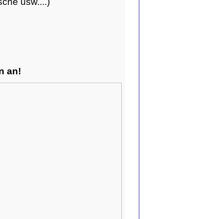
che usw....)
n an!