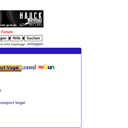
|
Forum
igen
Hilfe
Suchen
█
█
einloggen
nd nicht eingeloggt -
(1930)
l
esssport Vogel