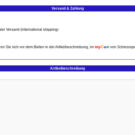
Versand & Zahlung
ler Versand (international shipping)
my
G
u
n
en Sie sich vor dem Bieten in der Artikelbeschreibung, im
von Schiessspo
Artikelbeschreibung