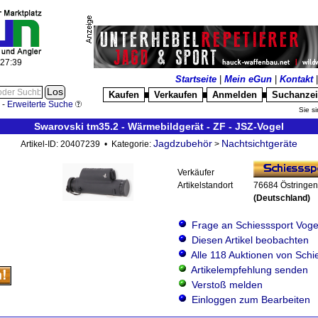
:27:40
Startseite
|
Mein eGun
|
Kontakt
Kaufen
Verkaufen
Anmelden
Suchanze
█
█
█
-
Erweiterte Suche
Sie si
Swarovski tm35.2 - Wärmebildgerät - ZF - JSZ-Vogel
Jagdzubehör
Nachtsichtgeräte
Artikel-ID: 20407239 • Kategorie:
>
Verkäufer
Artikelstandort
76684 Östringen
(Deutschland)
Frage an Schiesssport Voge
Diesen Artikel beobachten
Alle 118 Auktionen von Schi
Artikelempfehlung senden
Verstoß melden
Einloggen zum Bearbeiten