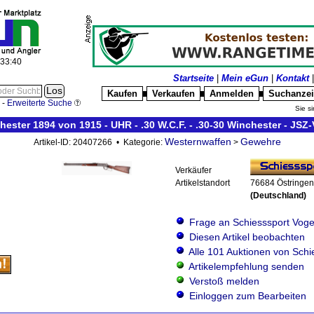
:33:41
Startseite
|
Mein eGun
|
Kontakt
Kaufen
Verkaufen
Anmelden
Suchanze
█
█
█
-
Erweiterte Suche
Sie si
ester 1894 von 1915 - UHR - .30 W.C.F. - .30-30 Winchester - JSZ
Westernwaffen
Gewehre
Artikel-ID: 20407266 • Kategorie:
>
Verkäufer
Artikelstandort
76684 Östringen
(Deutschland)
Frage an Schiesssport Voge
Diesen Artikel beobachten
Alle 101 Auktionen von Schi
Artikelempfehlung senden
Verstoß melden
Einloggen zum Bearbeiten