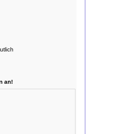
utlich
n an!