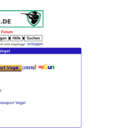
|
Forum
igen
Hilfe
Suchen
█
█
einloggen
nd nicht eingeloggt -
-Vogel
(1929)
l
esssport Vogel