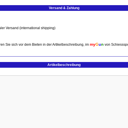
Versand & Zahlung
ler Versand (international shipping)
my
G
u
n
en Sie sich vor dem Bieten in der Artikelbeschreibung, im
von Schiessspo
Artikelbeschreibung