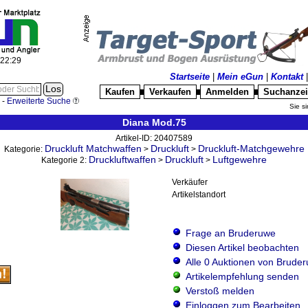
:22:30
Startseite
|
Mein eGun
|
Kontakt
Kaufen
Verkaufen
Anmelden
Suchanze
█
█
█
-
Erweiterte Suche
Sie si
Diana Mod.75
Artikel-ID: 20407589
Druckluft Matchwaffen
Druckluft
Druckluft-Matchgewehre
Kategorie:
>
>
Druckluftwaffen
Druckluft
Luftgewehre
Kategorie 2:
>
>
Verkäufer
Artikelstandort
Frage an Bruderuwe
Diesen Artikel beobachten
Alle 0 Auktionen von Brude
Artikelempfehlung senden
Verstoß melden
Einloggen zum Bearbeiten