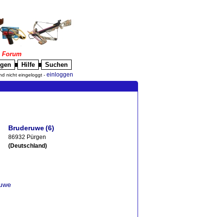
|
Forum
igen
Hilfe
Suchen
█
█
einloggen
nd nicht eingeloggt -
Bruderuwe
(6)
86932 Pürgen
(Deutschland)
ruwe