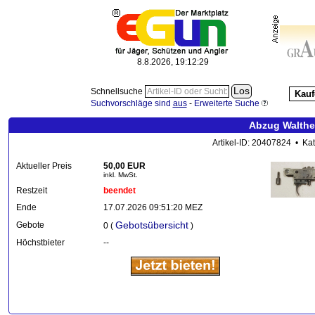
8.8.2026, 19:12:30
Schnellsuche
Kauf
Suchvorschläge sind
aus
-
Erweiterte Suche
Abzug Walther 
Artikel-ID: 20407824 • Ka
Aktueller Preis
50,00 EUR
inkl. MwSt.
Restzeit
beendet
Ende
17.07.2026 09:51:20 MEZ
Gebotsübersicht
Gebote
0 (
)
Höchstbieter
--