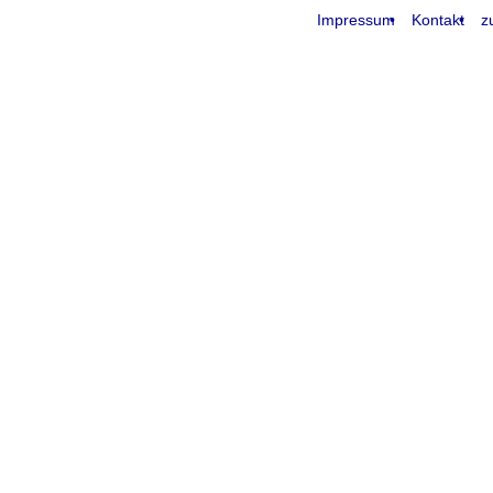
Impressum
Kontakt
z
request time: 0.004764 sec - runtime: 0.057002 sec