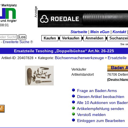
:08:02
Startseite
|
Mein eGun
|
Kontakt
Kaufen
Verkaufen
Anmelden
Suchanze
█
█
█
-
Erweiterte Suche
Sie si
Ersatzteile Tesching „Doppelbüchse“ Art.Nr. 26-225
Büchsenmacherwerkzeuge
Ersatzteile
Artikel-ID: 20407828 • Kategorie:
>
Verkäufer
Artikelstandort
76706 Dette
(Deutschlan
Frage an Baden Arms
Diesen Artikel beobachten
Alle 10 Auktionen von Bade
Artikelempfehlung senden
Verstoß melden
Einloggen zum Bearbeiten