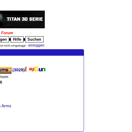
|
Forum
igen
Hilfe
Suchen
█
█
einloggen
nd nicht eingeloggt -
(3028)
nheim
d)
n Arms