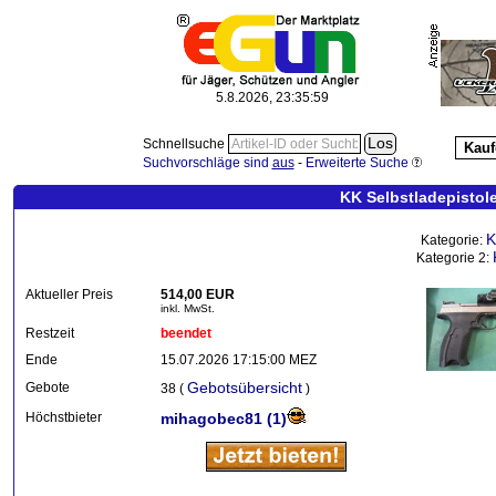
5.8.2026, 23:36:00
Schnellsuche
Kauf
Suchvorschläge sind
aus
-
Erweiterte Suche
KK Selbstladepistole
K
Kategorie:
Kategorie 2:
Aktueller Preis
514,00 EUR
inkl. MwSt.
Restzeit
beendet
Ende
15.07.2026 17:15:00 MEZ
Gebotsübersicht
Gebote
38 (
)
Höchstbieter
mihagobec81
(1)