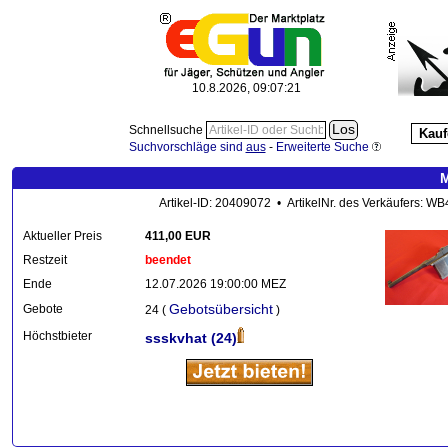
10.8.2026, 09:07:23
Schnellsuche
Kauf
Suchvorschläge sind
aus
-
Erweiterte Suche
M
Artikel-ID: 20409072 • ArtikelNr. des Verkäufers: W
Aktueller Preis
411,00 EUR
Restzeit
beendet
Ende
12.07.2026 19:00:00 MEZ
Gebotsübersicht
Gebote
24 (
)
Höchstbieter
ssskvhat
(24)