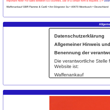
Important Note! For sales between EU countries, use of a certain form is required. (-->
Down
Waffenankauf GBR Flamme & Carlé • Am Görgestor 3a • 40670 Meerbusch • Deutschland
Allgeme