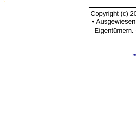
Copyright (c) 
• Ausgewiesen
Eigentümern. 
I
request time: 0.004719 sec - runtime: 0.046790 sec