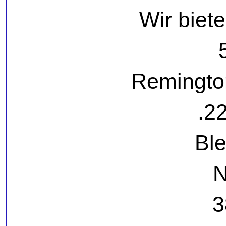
Wir biete
Remingto
.2
Bl
N
3