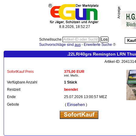
8.8.2026, 18:52:28
Schnellsuche
Kauf
Suchvorschläge sind
aus
-
Erweiterte Suche
.22LR/40grs Remington LRN Thund
Artikel-ID: 204131
SofortKauf Preis
375,00 EUR
inkl. MwSt.
Verfügbare Anzahl
1 Stück
Restzeit
beendet
Ende
25.07.2026 13:00:57 MEZ
Einsehen
Gebote
(
)