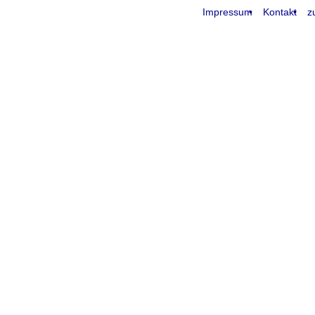
Impressum
Kontakt
z
request time: 0.004761 sec - runtime: 0.075744 sec