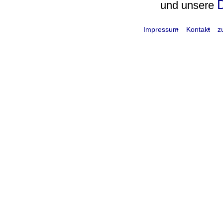
D
und unsere
Impressum
Kontakt
z
request time: 0.004160 sec - runtime: 0.039064 sec