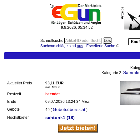
9.8.2026, 05:34:52
Schnellsuche
Kauf
Suchvorschläge sind
aus
-
Erweiterte Suche
Kateg
Sammler
Kategorie 2:
Aktueller Preis
93,11 EUR
inkl. MwSt.
Restzeit
beendet
Ende
09.07.2026 13:24:34 MEZ
Gebotsübersicht
Gebote
49 (
)
schtonk1
(18)
Höchstbieter