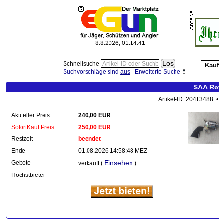
8.8.2026, 01:14:41
Schnellsuche
Kauf
Suchvorschläge sind
aus
-
Erweiterte Suche
SAA Rev
Artikel-ID: 20413488 
Aktueller Preis
240,00 EUR
SofortKauf Preis
250,00 EUR
Restzeit
beendet
Ende
01.08.2026 14:58:48 MEZ
Einsehen
Gebote
verkauft (
)
Höchstbieter
--