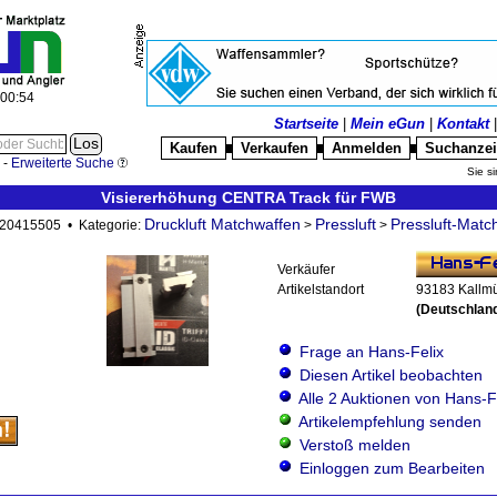
:00:55
Startseite
|
Mein eGun
|
Kontakt
Kaufen
Verkaufen
Anmelden
Suchanze
█
█
█
-
Erweiterte Suche
Sie si
Visiererhöhung CENTRA Track für FWB
Druckluft Matchwaffen
Pressluft
Pressluft-Mat
: 20415505 • Kategorie:
>
>
Verkäufer
Artikelstandort
93183 Kallm
(Deutschlan
Frage an Hans-Felix
Diesen Artikel beobachten
Alle 2 Auktionen von Hans-F
Artikelempfehlung senden
Verstoß melden
Einloggen zum Bearbeiten