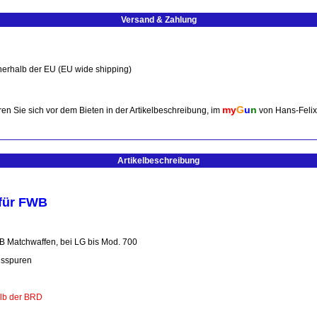
Versand & Zahlung
nerhalb der EU (EU wide shipping)
my
G
u
n
en Sie sich vor dem Bieten in der Artikelbeschreibung, im
von Hans-Feli
Artikelbeschreibung
für FWB
 Matchwaffen, bei LG bis Mod. 700
hsspuren
alb der BRD