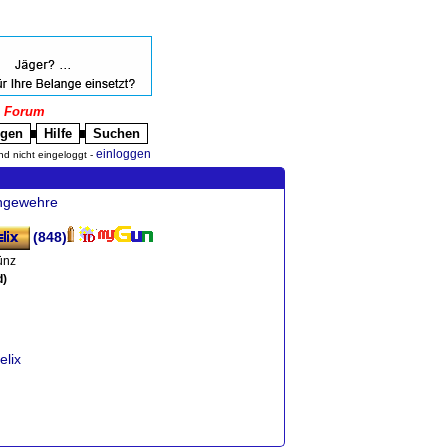
|
Forum
igen
Hilfe
Suchen
█
█
einloggen
nd nicht eingeloggt -
chgewehre
(848)
ünz
d)
elix