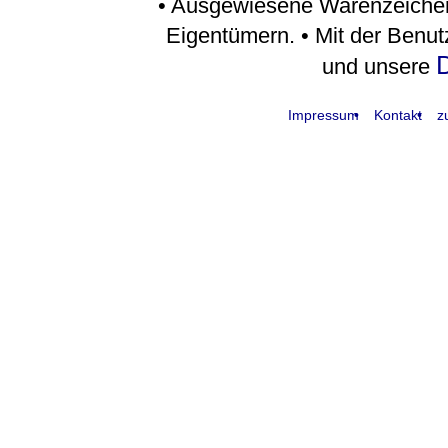
• Ausgewiesene Warenzeichen
Eigentümern. • Mit der Benu
D
und unsere
Impressum
Kontakt
z
request time: 0.004345 sec - runtime: 0.046832 sec