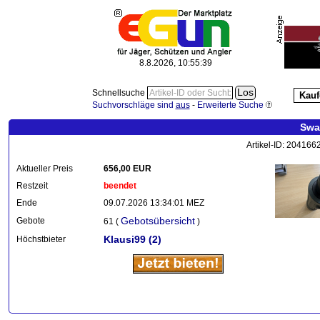
8.8.2026, 10:55:40
Schnellsuche
Kauf
Suchvorschläge sind
aus
-
Erweiterte Suche
Swa
Artikel-ID: 204166
Aktueller Preis
656,00 EUR
Restzeit
beendet
Ende
09.07.2026 13:34:01 MEZ
Gebotsübersicht
Gebote
61 (
)
Klausi99
(2)
Höchstbieter