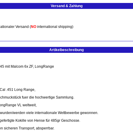
Versand & Zahlung
ationaler Versand (
NO
international shipping)
Artikelbeschreibung
.45 mit Malcom 6x ZF, LongRange
 Cal .451 Long Range,
 Schmuckstück fuer die hochwertige Sammlung.
LongRange VL weltweit,
it wurden/werden viele internationale Wettbewerbe gewonnen.
ngefertigte Kokille von Hense für 485gr Geschosse.
en sicheren Transport, absperrbar.