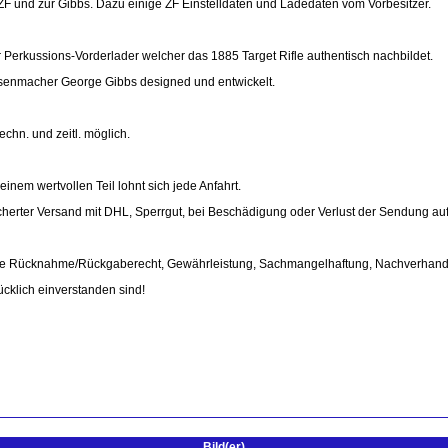
und zur Gibbs. Dazu einige ZF Einstelldaten und Ladedaten vom Vorbesitzer.
er Perkussions-Vorderlader welcher das 1885 Target Rifle authentisch nachbildet.
senmacher George Gibbs designed und entwickelt.
chn. und zeitl. möglich.
einem wertvollen Teil lohnt sich jede Anfahrt.
cherter Versand mit DHL, Sperrgut, bei Beschädigung oder Verlust der Sendung auf
eine Rücknahme/Rückgaberecht, Gewährleistung, Sachmangelhaftung, Nachverhand
rücklich einverstanden sind!
Bild(er)