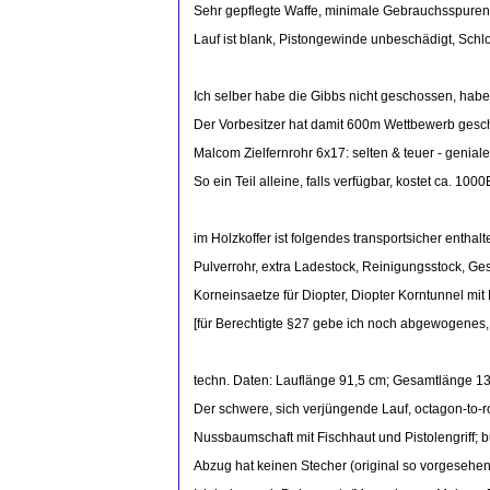
Sehr gepflegte Waffe, minimale Gebrauchsspuren
Lauf ist blank, Pistongewinde unbeschädigt, Sch
Ich selber habe die Gibbs nicht geschossen, ha
Der Vorbesitzer hat damit 600m Wettbewerb gesc
Malcom Zielfernrohr 6x17: selten & teuer - genial
So ein Teil alleine, falls verfügbar, kostet ca. 1000
im Holzkoffer ist folgendes transportsicher enthalt
Pulverrohr, extra Ladestock, Reinigungsstock, Ges
Korneinsaetze für Diopter, Diopter Korntunnel mit L
[für Berechtigte §27 gebe ich noch abgewogenes,
techn. Daten: Lauflänge 91,5 cm; Gesamtlänge 1
Der schwere, sich verjüngende Lauf, octagon-to-r
Nussbaumschaft mit Fischhaut und Pistolengriff; b
Abzug hat keinen Stecher (original so vorgesehen)