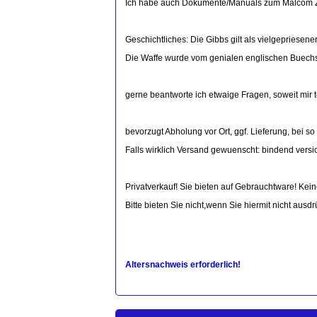
Ich habe auch Dokumente/Manuals zum Malcom ZF 
Geschichtliches: Die Gibbs gilt als vielgepriesen
Die Waffe wurde vom genialen englischen Buech
gerne beantworte ich etwaige Fragen, soweit mir te
bevorzugt Abholung vor Ort, ggf. Lieferung, bei so 
Falls wirklich Versand gewuenscht: bindend versi
Privatverkauf! Sie bieten auf Gebrauchtware! K
Bitte bieten Sie nicht,wenn Sie hiermit nicht ausd
Altersnachweis erforderlich!