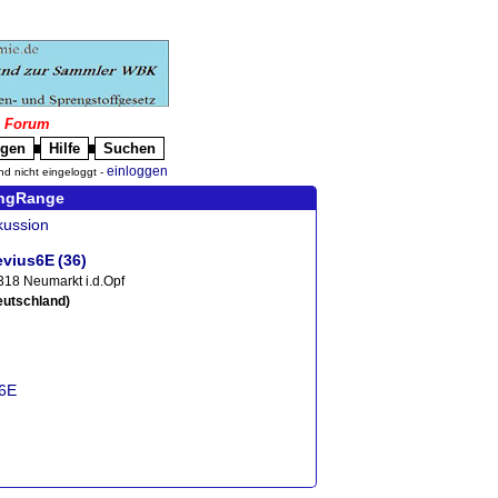
|
Forum
igen
Hilfe
Suchen
█
█
einloggen
nd nicht eingeloggt -
ongRange
kussion
vius6E
(36)
318 Neumarkt i.d.Opf
eutschland)
s6E