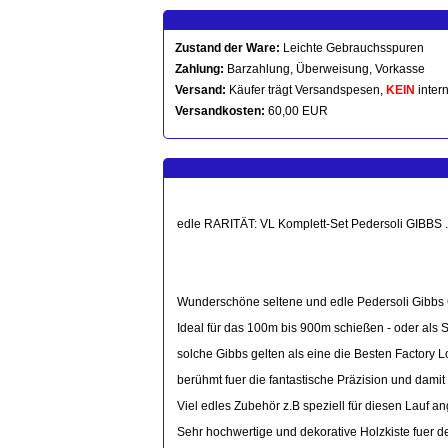
Zustand der Ware:
Leichte Gebrauchsspuren
Zahlung:
Barzahlung, Überweisung, Vorkasse
Versand:
Käufer trägt Versandspesen,
KEIN
intern
Versandkosten:
60,00 EUR
edle RARITÄT: VL Komplett-Set Pedersoli GIBBS 
Wunderschöne seltene und edle Pedersoli Gibbs
Ideal für das 100m bis 900m schießen - oder als
solche Gibbs gelten als eine die Besten Factory 
berühmt fuer die fantastische Präzision und dam
Viel edles Zubehör z.B speziell für diesen Lauf a
Sehr hochwertige und dekorative Holzkiste fuer d