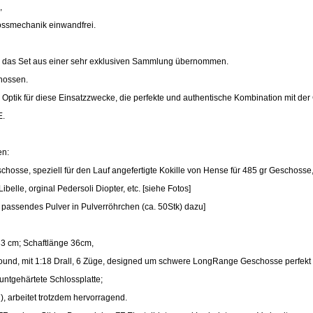
,
lossmechanik einwandfrei.
be das Set aus einer sehr exklusiven Sammlung übernommen.
hossen.
e Optik für diese Einsatzzwecke, die perfekte und authentische Kombination mit der
E.
en:
chosse, speziell für den Lauf angefertigte Kokille von Hense für 485 gr Geschosse,
ibelle, orginal Pedersoli Diopter, etc. [siehe Fotos]
 passendes Pulver in Pulverröhrchen (ca. 50Stk) dazu]
33 cm; Schaftlänge 36cm,
ound, mit 1:18 Drall, 6 Züge, designed um schwere LongRange Geschosse perfekt z
untgehärtete Schlossplatte;
, arbeitet trotzdem hervorragend.