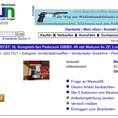
:20:56
Startseite
|
Mein eGun
|
Kontakt
Kaufen
Verkaufen
Anmelden
Suchanze
█
█
█
-
Erweiterte Suche
Sie si
RITÄT: VL Komplett-Set Pedersoli GIBBS .45 mit Malcom 6x ZF, L
Vorderladerwaffen
Vorderlader-Gewehre
Per
-ID: 20417517 • Kategorie:
>
>
Me
Verkäufer
Artikelstandort
92
(D
Frage an Mevius6E
Diesen Artikel beobachten
Alle 0 Auktionen von Meviu
Artikelempfehlung senden
Verstoß melden
Einloggen zum Bearbeiten