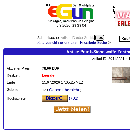
6.8.2026, 23:38:05
Schnellsuche
Kauf
Suchvorschläge sind
aus
-
Erweiterte Suche
Antike Prunk-Sichelwaffe Zentr
Artikel-ID: 20418281 • 
Aktueller Preis
78,00 EUR
Restzeit
beendet
Ende
15.07.2026 17:05:25 MEZ
Gebotsübersicht
Gebote
12 (
)
(791)
Höchstbieter