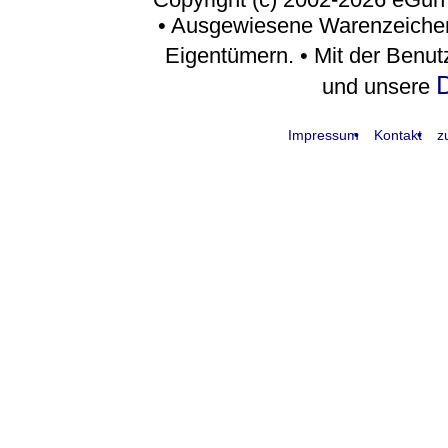
• Ausgewiesene Warenzeichen
Eigentümern. • Mit der Benu
D
und unsere
Impressum
Kontakt
z
request time: 0.004844 sec - runtime: 0.036859 sec