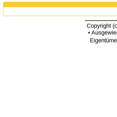
Copyright (
• Ausgewie
Eigentümer
request time: 0.004230 sec - runtime: 0.052041 sec