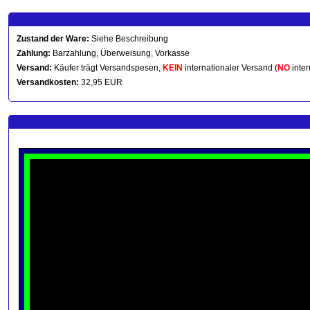
Zustand der Ware:
Siehe Beschreibung
Zahlung:
Barzahlung, Überweisung, Vorkasse
Versand:
Käufer trägt Versandspesen,
KEIN
internationaler Versand (
NO
inter
Versandkosten:
32,95 EUR