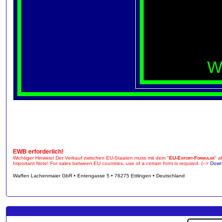
W
EWB erforderlich!
Wichtiger Hinweis! Der Verkauf zwischen EU-Staaten muss mit dem "
EU-Export-Formular
" a
Important Note! For sales between EU countries, use of a certain form is required. (-->
Down
Waffen Lachenmaier GbR • Entengasse 5 • 76275 Ettlingen • Deutschland