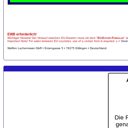
EWB erforderlich!
Wichtiger Hinweis! Der Verkauf zwischen EU-Staaten muss mit dem "
EU-Export-Formular
" a
Important Note! For sales between EU countries, use of a certain form is required. (-->
Down
Waffen Lachenmaier GbR • Entengasse 5 • 76275 Ettlingen • Deutschland