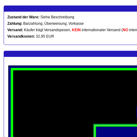
Zustand der Ware:
Siehe Beschreibung
Zahlung:
Barzahlung, Überweisung, Vorkasse
Versand:
Käufer trägt Versandspesen,
KEIN
internationaler Versand (
NO
inter
Versandkosten:
32,95 EUR