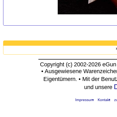
Copyright (c) 2002-2026 eGun
• Ausgewiesene Warenzeichen
Eigentümern. • Mit der Benu
D
und unsere
Impressum
Kontakt
z
request time: 0.004226 sec - runtime: 0.049829 sec