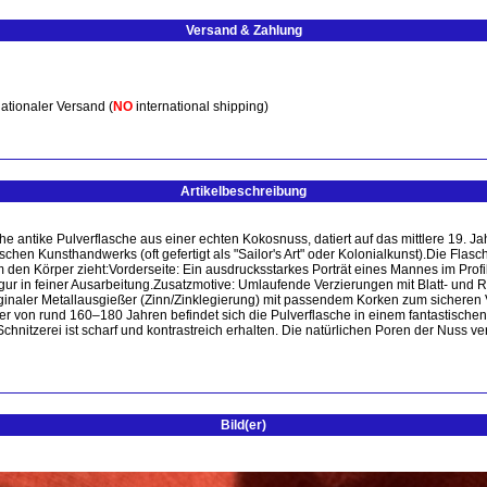
Versand & Zahlung
ationaler Versand (
NO
international shipping)
Artikelbeschreibung
e antike Pulverflasche aus einer echten Kokosnuss, datiert auf das mittlere 19. J
en Kunsthandwerks (oft gefertigt als "Sailor's Art" oder Kolonialkunst). ​Die Flas
um den Körper zieht: ​Vorderseite: Ein ausdrucksstarkes Porträt eines Mannes im Prof
Figur in feiner Ausarbeitung. ​Zusatzmotive: Umlaufende Verzierungen mit Blatt- und
inaler Metallausgießer (Zinn/Zinklegierung) mit passendem Korken zum sicheren Ver
Alter von rund 160–180 Jahren befindet sich die Pulverflasche in einem fantastisc
chnitzerei ist scharf und kontrastreich erhalten. Die natürlichen Poren der Nuss 
Bild(er)