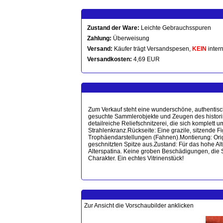
Zustand der Ware:
Leichte Gebrauchsspuren
Zahlung:
Überweisung
Versand:
Käufer trägt Versandspesen,
KEIN
intern
Versandkosten:
4,69 EUR
Zum Verkauf steht eine wunderschöne, authentisch
gesuchte Sammlerobjekte und Zeugen des historisch
detailreiche Reliefschnitzerei, die sich komplett 
Strahlenkranz. ​Rückseite: Eine grazile, sitzende 
Trophäendarstellungen (Fahnen). ​Montierung: Orig
geschnitzten Spitze aus. ​Zustand: Für das hohe 
Alterspatina. Keine groben Beschädigungen, die S
Charakter. Ein echtes Vitrinenstück!
Zur Ansicht die Vorschaubilder anklicken