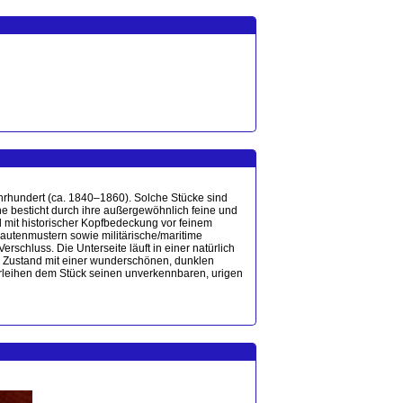
ahrhundert (ca. 1840–1860). Solche Stücke sind
che besticht durch ihre außergewöhnlich feine und
il mit historischer Kopfbedeckung vor feinem
 Rautenmustern sowie militärische/maritime
schluss. Die Unterseite läuft in einer natürlich
hen Zustand mit einer wunderschönen, dunklen
verleihen dem Stück seinen unverkennbaren, urigen