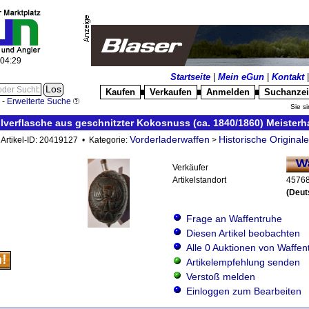
:04:29
Startseite
|
Mein eGun
|
Kontakt
Kaufen
Verkaufen
Anmelden
Suchanze
█
█
█
-
Erweiterte Suche
Sie si
Pulverflasche aus geschnitzter Kokosnuss (ca. 1840/1860) Meisterh
Vorderladerwaffen
Historische Originale
Artikel-ID: 20419127 • Kategorie:
>
Verkäufer
Artikelstandort
45768
(Deut
Frage an Waffentruhe
Diesen Artikel beobachten
Alle 0 Auktionen von Waffen
Artikelempfehlung senden
Verstoß melden
Einloggen zum Bearbeiten