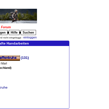
|
Forum
igen
Hilfe
Suchen
█
█
einloggen
nd nicht eingeloggt -
afte Handarbeiten
(131)
 Marl
schland)
truhe